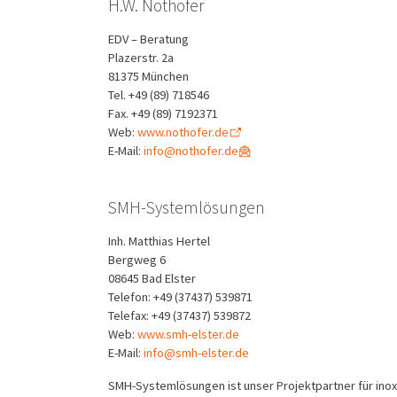
H.W. Nothofer
EDV – Beratung
Plazerstr. 2a
81375 München
Tel. +49 (89) 718546
Fax. +49 (89) 7192371
Web:
www.nothofer.de
E-Mail:
info@nothofer.de
SMH-Systemlösungen
Inh. Matthias Hertel
Bergweg 6
08645 Bad Elster
Telefon: +49 (37437) 539871
Telefax: +49 (37437) 539872
Web:
www.smh-elster.de
E-Mail:
info@smh-elster.de
SMH-Systemlösungen ist unser Projektpartner für inox