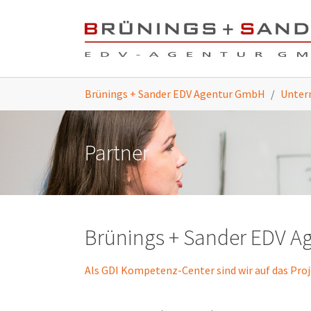
Skip to main content
You are here:
Brünings + Sander EDV Agentur GmbH
Unte
Partner
Brünings + Sander EDV 
Als GDI Kompetenz-Center sind wir auf das Proj