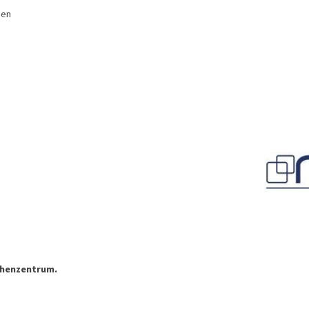
sen
henzentrum.