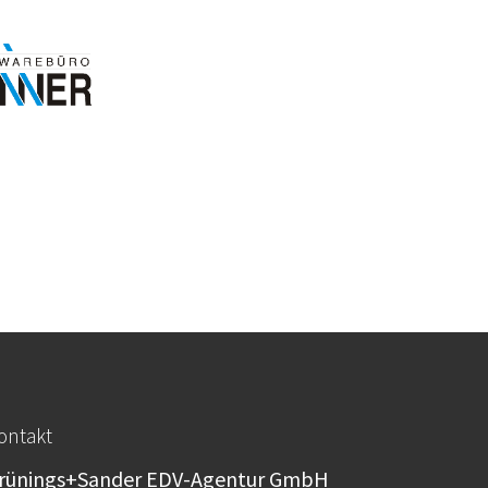
ontakt
rünings+Sander EDV-Agentur GmbH