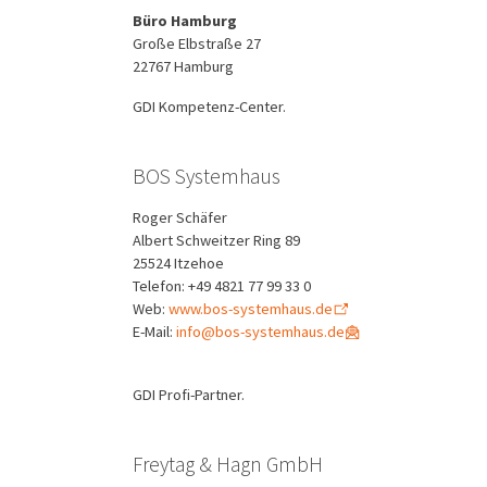
Büro Hamburg
Große Elbstraße 27
22767 Hamburg
GDI Kompetenz-Center.
BOS Systemhaus
Roger Schäfer
Albert Schweitzer Ring 89
25524 Itzehoe
Telefon: +49 4821 77 99 33 0
Web:
www.bos-systemhaus.de
E-Mail:
info@bos-systemhaus.de
GDI Profi-Partner.
Freytag & Hagn GmbH