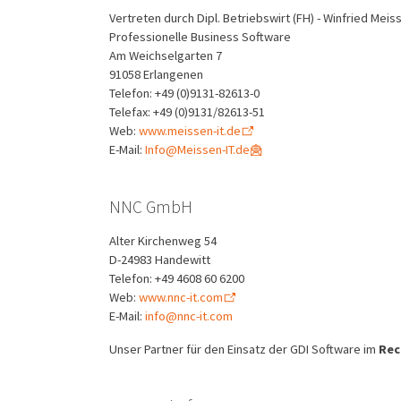
Vertreten durch Dipl. Betriebswirt (FH) - Winfried Meis
Professionelle Business Software
Am Weichselgarten 7
91058 Erlangenen
Telefon: +49 (0)9131-82613-0
Telefax: +49 (0)9131/82613-51
Web:
www.meissen-it.de
E-Mail:
Info@Meissen-IT.de
NNC GmbH
Alter Kirchenweg 54
D-24983 Handewitt
Telefon: +49 4608 60 6200
Web:
www.nnc-it.com
E-Mail:
info@nnc-it.com
Unser Partner für den Einsatz der GDI Software im
Rec