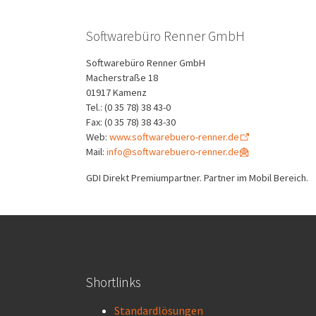
Softwarebüro Renner GmbH
Softwarebüro Renner GmbH
Macherstraße 18
01917 Kamenz
Tel.: (0 35 78) 38 43-0
Fax: (0 35 78) 38 43-30
Web:
www.softwarebuero-renner.de
Mail:
info@softwarebuero-renner.de
GDI Direkt Premiumpartner. Partner im Mobil Bereich.
Shortlinks
Standardlösungen